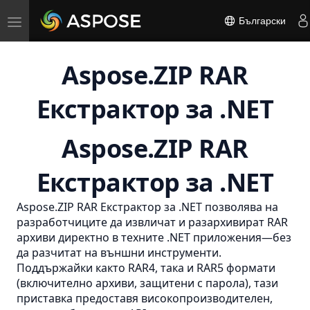
Toggle
Български
navigation
Aspose.ZIP RAR
Екстрактор за .NET
Aspose.ZIP RAR
Екстрактор за .NET
Aspose.ZIP RAR Екстрактор за .NET позволява на
разработчиците да извличат и разархивират RAR
архиви директно в техните .NET приложения—без
да разчитат на външни инструменти.
Поддържайки както RAR4, така и RAR5 формати
(включително архиви, защитени с парола), тази
приставка предоставя високопроизводителен,