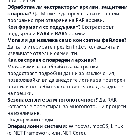
при грешки.
Обработва ли екстракторът архиви, защитени
с парола?
Да. Можете да предоставяте пароли
програмно при отваряне на RAR архиви.
Кои формати се поддържат?
Екстракторът
поддържа и
RAR4
и
RAR5
архиви.
Мога ли да извлека само конкретни файлове?
Да, като итерирате през
колекцията и
Entries
извличате отделни елементи.
Как се справя с повредени архиви?
Механизмите за обработка на грешки
предоставят подробни данни за изключения,
позволявайки ви да внедрите логика за повторен
опит или потребителско‑приятелско докладване
на грешки.
Безопасен ли е за многопоточност?
Да. RAR
Extractor е проектиран за многопоточни процеси
на извличане.
Поддържани среди
Операционни системи:
Windows, macOS, Linux
(с .NET Framework или .NET Core).