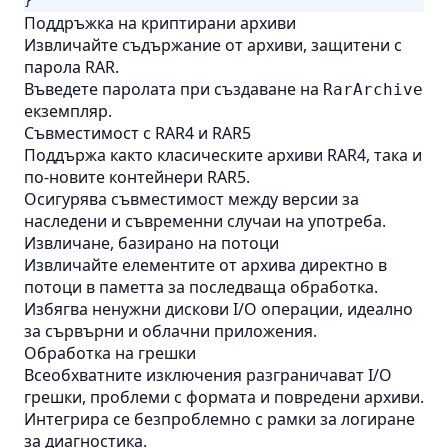
}
Поддръжка на криптирани архиви
Извличайте съдържание от архиви, защитени с
парола RAR.
Въведете паролата при създаване на
RarArchive
екземпляр.
Съвместимост с RAR4 и RAR5
Поддържа както класическите архиви RAR4, така и
по-новите контейнери RAR5.
Осигурява съвместимост между версии за
наследени и съвременни случаи на употреба.
Извличане, базирано на потоци
Извличайте елементите от архива директно в
потоци в паметта за последваща обработка.
Избягва ненужни дискови I/O операции, идеално
за сървърни и облачни приложения.
Обработка на грешки
Всеобхватните изключения разграничават I/O
грешки, проблеми с формата и повредени архиви.
Интегрира се безпроблемно с рамки за логиране
за диагностика.