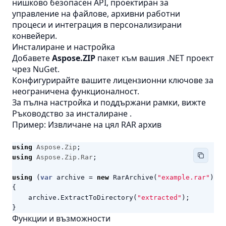
нишково безопасен API, проектиран за
управление на файлове, архивни работни
процеси и интеграция в персонализирани
конвейери.
Инсталиране и настройка
Добавете
Aspose.ZIP
пакет към вашия .NET проект
чрез NuGet.
Конфигурирайте вашите лицензионни ключове за
неограничена функционалност.
За пълна настройка и поддържани рамки, вижте
Ръководство за инсталиране
.
Пример: Извличане на цял RAR архив
using
Aspose.Zip
;
using
Aspose.Zip.Rar
;
using
(
var
archive
=
new
RarArchive
(
"example.rar"
))
{
archive
.
ExtractToDirectory
(
"extracted"
);
}
Функции и възможности