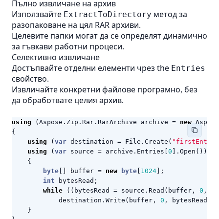
Пълно извличане на архив
Използвайте
метод за
ExtractToDirectory
разопаковане на цял
RAR
архиви.
Целевите папки могат да се определят динамично
за гъвкави работни процеси.
Селективно извличане
Достъпвайте отделни елементи чрез the
Entries
свойство.
Извличайте конкретни файлове програмно, без
да обработвате целия архив.
using
(
Aspose
.
Zip
.
Rar
.
RarArchive
archive
=
new
Aspose
{
using
(
var
destination
=
File
.
Create
(
"firstEntry.
using
(
var
source
=
archive
.
Entries
[
0
].
Open
())
{
byte
[]
buffer
=
new
byte
[
1024
];
int
bytesRead
;
while
((
bytesRead
=
source
.
Read
(
buffer
,
0
,
bu
destination
.
Write
(
buffer
,
0
,
bytesRead
);
}