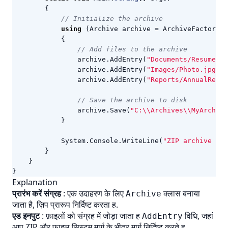
{
// Initialize the archive
using
(
Archive
archive
=
ArchiveFactory
.
C
{
// Add files to the archive
archive
.
AddEntry
(
"Documents/Resume.pd
archive
.
AddEntry
(
"Images/Photo.jpg"
,
archive
.
AddEntry
(
"Reports/AnnualRepor
// Save the archive to disk
archive
.
Save
(
"C:\\Archives\\MyArchive
}
System
.
Console
.
WriteLine
(
"ZIP archive cre
}
}
}
Explanation
प्रारंभ करें संग्रह
: एक उदाहरण के लिए
क्लास बनाया
Archive
जाता है, ज़िप प्रारूप निर्दिष्ट करता ह.
एड इनपुट
: फ़ाइलों को संग्रह में जोड़ा जाता ह
विधि, जहां
AddEntry
आप ZIP और फ़ाइल सिस्टम मार्ग के भीतर मार्ग निर्दिष्ट करते ह.