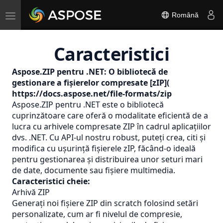
Toggle
Română
navigation
Caracteristici
Aspose.ZIP pentru .NET: O bibliotecă de
gestionare a fișierelor compresate [zIP](
https://docs.aspose.net/file-formats/zip
Aspose.ZIP pentru .NET este o bibliotecă
cuprinzătoare care oferă o modalitate eficientă de a
lucra cu arhivele compresate ZIP în cadrul aplicațiilor
dvs. .NET. Cu API-ul nostru robust, puteți crea, citi și
modifica cu ușurință fișierele zIP, făcând-o ideală
pentru gestionarea și distribuirea unor seturi mari
de date, documente sau fișiere multimedia.
Caracteristici cheie:
Arhivă ZIP
Generați noi fișiere ZIP din scratch folosind setări
personalizate, cum ar fi nivelul de compresie,