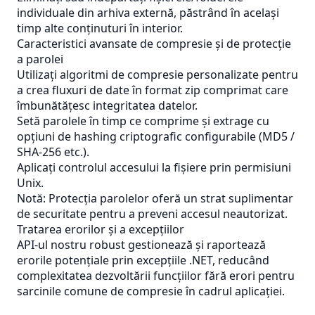
individuale din arhiva externă, păstrând în același
timp alte conținuturi în interior.
Caracteristici avansate de compresie și de protecție
a parolei
Utilizați algoritmi de compresie personalizate pentru
a crea fluxuri de date în format zip comprimat care
îmbunătățesc integritatea datelor.
Setă parolele în timp ce comprime și extrage cu
opțiuni de hashing criptografic configurabile (MD5 /
SHA-256 etc.).
Aplicați controlul accesului la fișiere prin permisiuni
Unix.
Notă: Protecția parolelor oferă un strat suplimentar
de securitate pentru a preveni accesul neautorizat.
Tratarea erorilor și a excepțiilor
API-ul nostru robust gestionează și raportează
erorile potențiale prin excepțiile .NET, reducând
complexitatea dezvoltării funcțiilor fără erori pentru
sarcinile comune de compresie în cadrul aplicației.