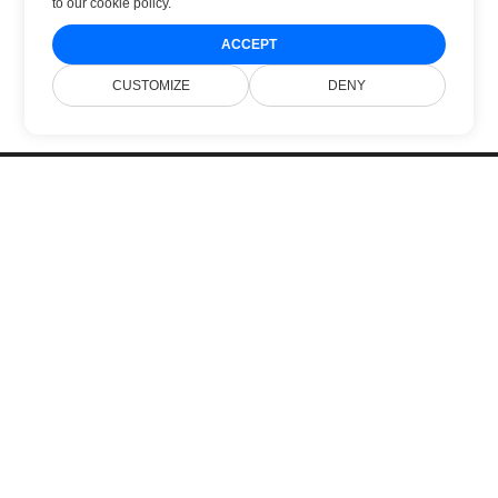
to
our cookie policy
.
ACCEPT
CUSTOMIZE
DENY
Acasă
Produse
Lansări Noi
Prețuri
Documente
Suport Gratuit