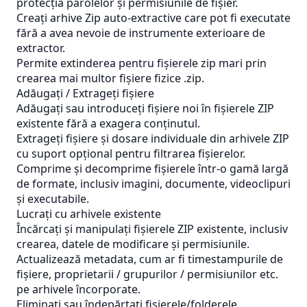
protecția parolelor și permisiunile de fișier.
Creați arhive Zip auto-extractive care pot fi executate
fără a avea nevoie de instrumente exterioare de
extractor.
Permite extinderea pentru fișierele zip mari prin
crearea mai multor fișiere fizice .zip.
Adăugați / Extrageți fișiere
Adăugați sau introduceți fișiere noi în fișierele ZIP
existente fără a exagera conținutul.
Extrageți fișiere și dosare individuale din arhivele ZIP
cu suport opțional pentru filtrarea fișierelor.
Comprime și decomprime fișierele într-o gamă largă
de formate, inclusiv imagini, documente, videoclipuri
și executabile.
Lucrați cu arhivele existente
Încărcați și manipulați fișierele ZIP existente, inclusiv
crearea, datele de modificare și permisiunile.
Actualizează metadata, cum ar fi timestampurile de
fișiere, proprietarii / grupurilor / permisiunilor etc.
pe arhivele încorporate.
Eliminați sau îndepărtați fișierele/folderele