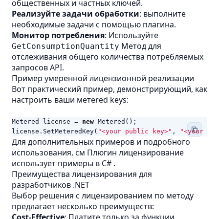
общественных и частных ключей.
Реализуйте задачи обработки
: выполните
необходимые задачи с помощью плагина.
Монитор потребления
: Используйте
Метод для
GetConsumptionQuantity
отслеживания общего количества потребляемых
запросов API.
Пример умеренной лицензионной реализации
Вот практический пример, демонстрирующий, как
настроить ваши метered keys:
Metered
license
=
new
Metered
();
license
.
SetMeteredKey
(
"<your public key>"
,
"<your pri
Для дополнительных примеров и подробного
использования, см
Плюгин лицензирование
использует примеры в C#
.
Преимущества лицензирования для
разработчиков .NET
Выбор решения с лицензированием по методу
предлагает несколько преимуществ:
Cost-Effective
: Платите только за функции,