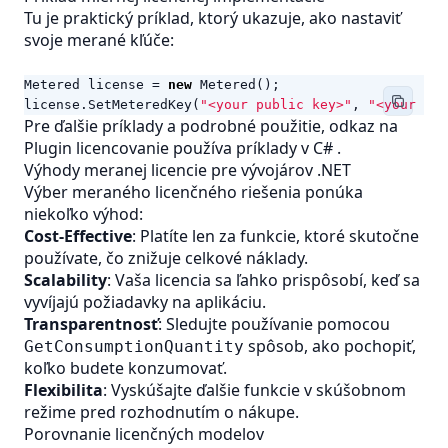
Tu je praktický príklad, ktorý ukazuje, ako nastaviť
svoje merané kľúče:
Metered
license
=
new
Metered
();
license
.
SetMeteredKey
(
"<your public key>"
,
"<your pri
Pre ďalšie príklady a podrobné použitie, odkaz na
Plugin licencovanie používa príklady v C#
.
Výhody meranej licencie pre vývojárov .NET
Výber meraného licenčného riešenia ponúka
niekoľko výhod:
Cost-Effective
: Platíte len za funkcie, ktoré skutočne
používate, čo znižuje celkové náklady.
Scalability
: Vaša licencia sa ľahko prispôsobí, keď sa
vyvíjajú požiadavky na aplikáciu.
Transparentnosť
: Sledujte používanie pomocou
spôsob, ako pochopiť,
GetConsumptionQuantity
koľko budete konzumovať.
Flexibilita
: Vyskúšajte ďalšie funkcie v skúšobnom
režime pred rozhodnutím o nákupe.
Porovnanie licenčných modelov