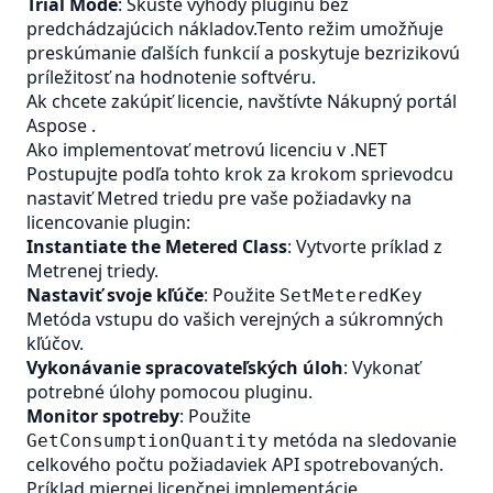
Trial Mode
: Skúste výhody pluginu bez
predchádzajúcich nákladov.Tento režim umožňuje
preskúmanie ďalších funkcií a poskytuje bezrizikovú
príležitosť na hodnotenie softvéru.
Ak chcete zakúpiť licencie, navštívte
Nákupný portál
Aspose
.
Ako implementovať metrovú licenciu v .NET
Postupujte podľa tohto krok za krokom sprievodcu
nastaviť Metred triedu pre vaše požiadavky na
licencovanie plugin:
Instantiate the Metered Class
: Vytvorte príklad z
Metrenej triedy.
Nastaviť svoje kľúče
: Použite
SetMeteredKey
Metóda vstupu do vašich verejných a súkromných
kľúčov.
Vykonávanie spracovateľských úloh
: Vykonať
potrebné úlohy pomocou pluginu.
Monitor spotreby
: Použite
metóda na sledovanie
GetConsumptionQuantity
celkového počtu požiadaviek API spotrebovaných.
Príklad miernej licenčnej implementácie