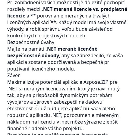
Pri zohľadnení vašich možností je dôležité pochopiť
rozdiely medzi
.NET merané licencie vs. predplatné
licencie
a ** porovnanie meraných a trvalých
licenčných aplikácií**. Každý model má svoje vlastné
výhody, a robiť správnu voľbu bude závisieť od
konkrétnych projektových potrieb.
Bezpečnostné úvahy
Majte na pamäti
.NET merané licenčné
bezpečnostné dôvody
, aby sa zabezpečilo, že vaša
aplikácia zostane dodržiavaná a bezpečná pri
používaní licenčného modelu.
Záver
Maximalizujte potenciál aplikácie Aspose.ZIP pre
.NET s meraným licencovaním, ktorý je navrhnutý
tak, aby sa prispôsobil dynamickým potrebám
vývojárov a zároveň zabezpečil nákladovú
efektívnosť. Či už budujete aplikáciu SaaS alebo
robustnú aplikaciu .NET, porozumenie miereným
nákladom na licenciu v .net môže výrazne zlepšiť
finančné riadenie vášho projektu.