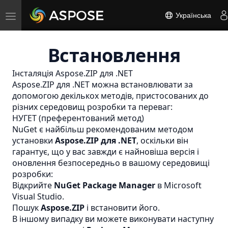
Toggle
Українська
navigation
Встановлення
Інсталяція Aspose.ZIP для .NET
Aspose.ZIP для .NET можна встановлювати за
допомогою декількох методів, пристосованих до
різних середовищ розробки та переваг:
НУГЕТ (преферентований метод)
NuGet є найбільш рекомендованим методом
установки
Aspose.ZIP для .NET
, оскільки він
гарантує, що у вас завжди є найновіша версія і
оновлення безпосередньо в вашому середовищі
розробки:
Відкрийте
NuGet Package Manager
в Microsoft
Visual Studio.
Пошук
Aspose.ZIP
і встановити його.
В іншому випадку ви можете виконувати наступну