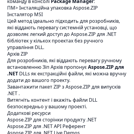
команду в консолі
Package Manager
:
ПМ> Інсталяційна упаковка Aspose.ZIP
Інсталятор MSI
Цей метод ідеально підходить для розробників,
які віддають перевагу системній установці, що
дозволяє легкий доступ до Aspose.ZIP для .NET
бібліотек у кількох проектах без ручного
управління DLL.
Архів ZIP
Для розробників, які віддають перевагу ручному
встановленню
Зіп
Архів пропонує
Aspose.ZIP для
.NET
DLLs як екстракційні файли, які можна вручну
додати до вашого проекту.
Завантажити пакет ZIP з
Aspose.ZIP для випусків
.NET
.
Витягніть контент і вкажіть файли DLL
безпосередньо у вашому проекті.
Додаткові ресурси
Aspose.ZIP для сторінки продукту .NET
Aspose.ZIP для .NET API Референт
Aspose.ZIP для .NET Live Demos